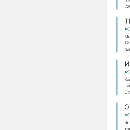
22
Т
AS
Мо
12
ли
И
AS
Ко
ши
От
Э
AS
Вн
то