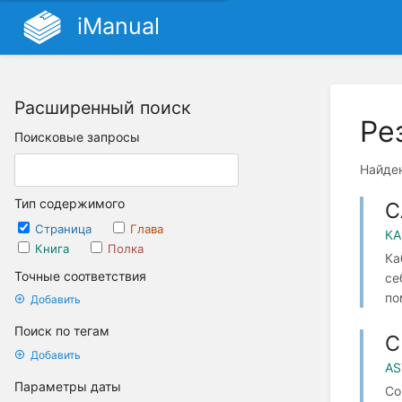
iManual
Расширенный поиск
Ре
Поисковые запросы
Найден
Тип содержимого
С
Страница
Глава
КА
Книга
Полка
Ка
Точные соответствия
се
по
Добавить
Поиск по тегам
С
Добавить
AS
Параметры даты
Со