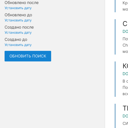
Обновлено после
Кр
Установить дату
мо
Обновлено до
Установить дату
С
Создано после
DO
Установить дату
По
Создано до
Установить дату
Ch
мо
ОБНОВИТЬ ПОИСК
К
DO
В 
По
вс
Т
DO
СИ