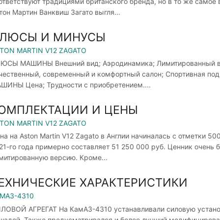
ответствуют традициями британского бренда, но в то же самое
тон Мартин Ванквиш Загато выгля...
ЛЮСЫ И МИНУСЫ
TON MARTIN V12 ZAGATO
ЮСЫ МАШИНЫ Внешний вид; Аэродинамика; Лимитированный вы
чественный, современный и комфортный салон; Спортивная под
ШИНЫ Цена; Трудности с приобретением....
ОМПЛЕКТАЦИИ И ЦЕНЫ
TON MARTIN V12 ZAGATO
на на Aston Martin V12 Zagato в Англии начиналась с отметки 50
21-го года примерно составляет 51 250 000 руб. Ценник очень б
митированную версию. Кроме...
ЕХНИЧЕСКИЕ ХАРАКТЕРИСТИКИ
МАЗ-4310
ЛОВОЙ АГРЕГАТ На КамАЗ-4310 устанавливали силовую установ
шадей. Также предусматривался и более лучший модифицирова