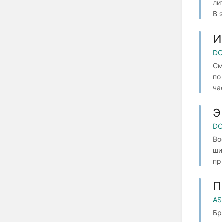
ли
В 
И
DO
См
по
ча
Э
DO
Во
ши
пр
П
AS
Бр