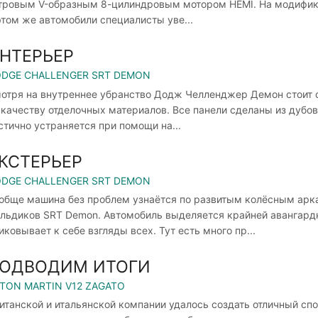
тровым V-образным 8-цилиндровым мотором HEMI. На модификац
этом же автомобили специалисты уве...
НТЕРЬЕР
DGE CHALLENGER SRT DEMON
отря на внутреннее убранство Додж Челленджер Демон стоит ск
 качеству отделочных материалов. Все панели сделаны из дубов
стично устраняется при помощи на...
КСТЕРЬЕР
DGE CHALLENGER SRT DEMON
обще машина без проблем узнаётся по развитым колёсным арка
льдиков SRT Demon. Автомобиль выделяется крайней авангард
иковывает к себе взгляды всех. Тут есть много пр...
ОДВОДИМ ИТОГИ
TON MARTIN V12 ZAGATO
итанской и итальянской компании удалось создать отличный сп