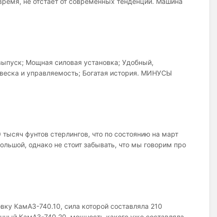
 время, не отстает от современных тенденций. Машина
пуск; Мощная силовая установка; Удобный,
веска и управляемость; Богатая история. МИНУСЫ
0 тысяч фунтов стерлингов, что по состоянию на март
ольшой, однако не стоит забывать, что мы говорим про
ку КамАЗ-740.10, сила которой составляла 210
нный КамАЗ-740.20, мощность какого уже составляла