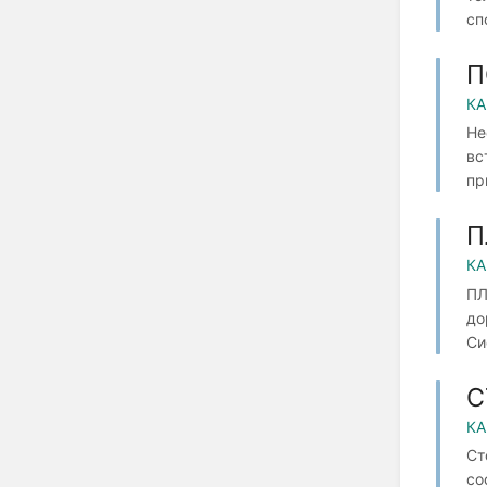
сп
П
КА
Не
вс
пр
П
КА
ПЛ
до
Си
С
КА
Ст
со