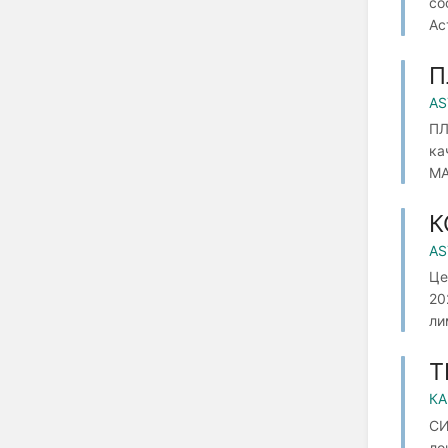
со
Ас
П
AS
ПЛ
ка
МА
К
AS
Це
20
ли
Т
КА
СИ
ло