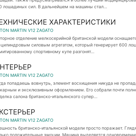
0 лошадиных сил. В дальнейшем на машины стал...
ЕХНИЧЕСКИЕ ХАРАКТЕРИСТИКИ
TON MARTIN V12 ZAGATO
торное отделение мелкосерийной британской модели оснащае
-цилиндровым силовым агрегатом, который генерирует 600 лош
митированному спортивному купе разгонят...
НТЕРЬЕР
TON MARTIN V12 ZAGATO
гда попадаешь вовнутрь, элемент восхищения никуда не пропада
карным и эксклюзивным оформлением. Его собрали почти полно
делка салона британско-итальянского супер...
КСТЕРЬЕР
TON MARTIN V12 ZAGATO
ешность британско-итальянской модели просто поражает. Глядя 
лько положительные эмоции. Машина выделяется одновременно