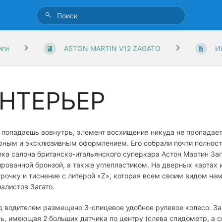
иги
ASTON MARTIN V12 ZAGATO
И
НТЕРЬЕР
 попадаешь вовнутрь, элемент восхищения никуда не пропадает.
ным и эксклюзивным оформлением. Его собрали почти полность
ка салона британско-итальянского суперкара Астон Мартин За
рованной бронзой, а также углепластиком. На дверных картах
рочку и тиснение с литерой «Z», которая всем своим видом на
алистов Загато.
 водителем размещено 3-спицевое удобное рулевое колесо. З
ь, имеющая 2 больших датчика по центру (слева спидометр, а с