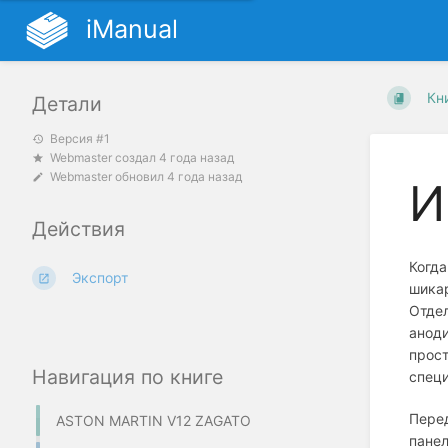
iManual
Кн
Детали
Версия #1
Webmaster
создал
4 года назад
Webmaster
обновил
4 года назад
И
Действия
Когда
Экспорт
шикар
Отдел
аноди
прост
Навигация по книге
специ
Перед
ASTON MARTIN V12 ZAGATO
панел