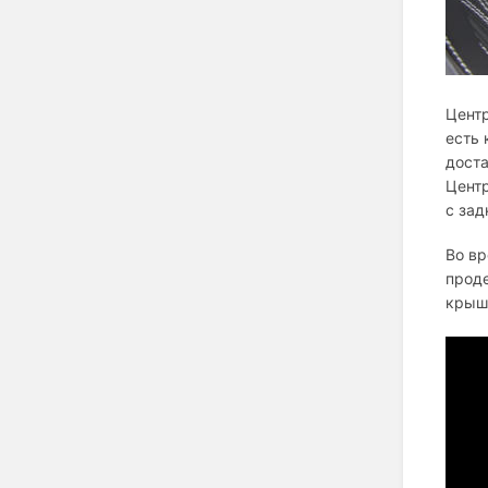
Центр
есть 
доста
Цент
с зад
Во вр
проде
крыше