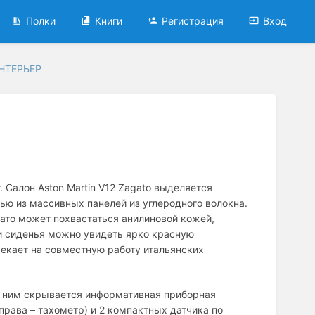
Полки
Книги
Регистрация
Вход
НТЕРЬЕР
 Салон Aston Martin V12 Zagato выделяется
ю из массивных панелей из углеродного волокна.
гато может похвастаться анилиновой кожей,
 и сиденья можно увидеть ярко красную
мекает на совместную работу итальянских
а ним скрывается информативная приборная
права – тахометр) и 2 компактных датчика по