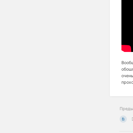
Вообщ
обошл
очень
прохо
Пред